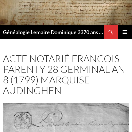
Aller
au
contenu
Recherche
Généalogie Lemaire Dominique 3370 ans d'histoire bon on rêve aussi..
MENU
PRINCI
ACTE NOTARIÉ FRANCOIS
PARENTY 28 GERMINAL AN
8 (1799) MARQUISE
AUDINGHEN