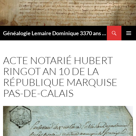
Aller
au
contenu
Recherche
Généalogie Lemaire Dominique 3370 ans d'histoire bon on rêve aussi..
MENU
PRINCI
ACTE NOTARIÉ HUBERT
RINGOT AN 10 DE LA
RÉPUBLIQUE MARQUISE
PAS-DE-CALAIS