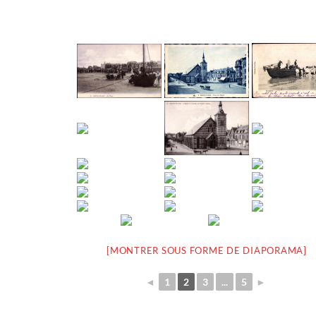
[MONTRER SOUS FORME DE DIAPORAMA]
◄
1
2
3
...
5
►