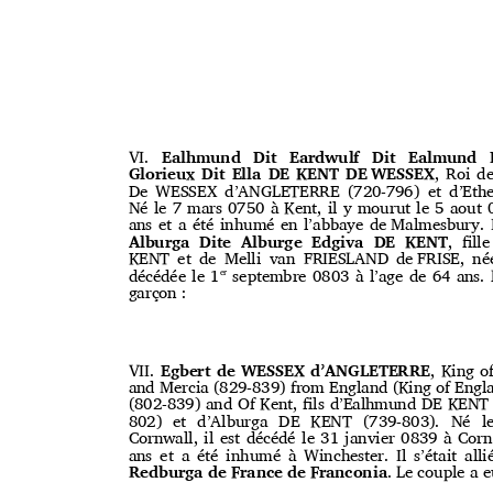
VI.
Ealhmund Dit Eardwulf Dit Ealmun
Glorieux Dit Ella DE KENT DEꢀWESSEX
, Roi d
De WESSEX d’ANGLETERRE (720-796) et d’Et
Né le 7 mars 07
5
0 à Kent, il y mourut le
5
aout 
ans et a été inhumé en l’abbaye deꢀꢁMalmesbury. I
Alburga Dite Alburge Edgiva DE KENT
, ﬁll
KENT et de Melli van FRIESLAND deꢀFRISE, n
décédée le 1
septembre 0803 à l’age de 64 ans.
er
garçon :
VII.
Egbert de WESSEX d’ANGLETERRE
, King o
and Mercia (829-839) from England (King of Eng
(802-839) and Of Kent, ﬁls d’Ealhmund DE KEN
802) et d’Alburga DE KENT (739-803). Né l
Cornwall, il est décédé le 31 janvier 0839 à Cor
ans et a été inhumé à Winchester. Il s’était all
Redburga de France deꢀFranconia
. Le couple a 