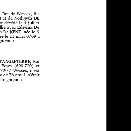
, Roi de Wessex, ﬁls
) et de Nothgyth DE
st décédé le 4 juillet
allié avec
Edwina De
eth De KENT, née le 9
dée le 11 mars 0769 à
 garçon :
 d’ANGLETERRE
, Roi
a-Eowa (690-720) et
720 à Wessex, il est
 de 76 ans. Il s’était
u un garçon :