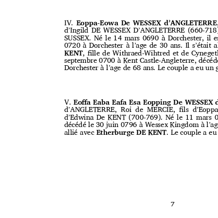
IV.
Eoppa-Eowa De WESSEX d’ANGLETERRE
d’Ingild DE WESSEX D’ANGLETERRE (660-718
SUSSEX. Né le 14 mars 0690 à Dorchester, il e
0720 à Dorchester à l’age de 30 ans. Il s’était 
KENT
, ﬁlle de Withraed-Wihtred et de Cyneg
septembre 0700 à Kent Castle-Angleterre, décé
Dorchester à l’age de 68 ans. Le couple a eu un
V.
Eoﬀa Eaba Eafa Esa Eopping De WESSEX
d’ANGLETERRE, Roi de MERCIE, ﬁls d’Eopp
d’Edwina De KENT (700-769). Né le 11 mars 0
décédé le 30 juin 0796 à Wessex Kingdom à l’age
allié avec
Etherburge DE KENT
. Le couple a e
7