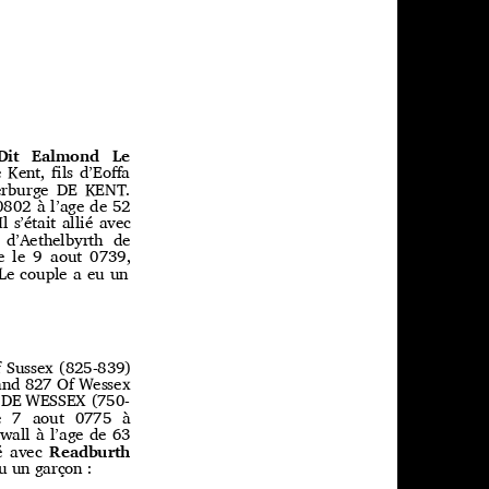
d Dit Ealmond Le
e Kent, ﬁls d’Eoﬀa
herburge DE KENT.
0802 à l’age de
5
2
l s’était allié avec
e d’Aethelbyrth de
ée le 9 aout 0739,
 Le couple a eu un
f Sussex (82
5
-839)
land 827 Of Wessex
T DEꢀWESSEX (7
5
0-
e 7 aout 077
5
à
nwall à l’age de 63
ié avec
Readburth
eu un garçon :