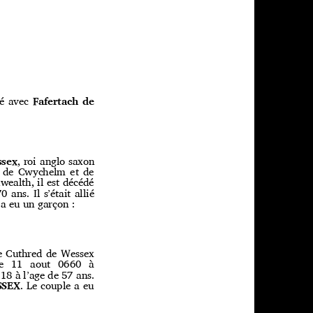
lié avec
Fafertach de
ssex
, roi anglo saxon
ﬁls de Cwychelm et de
wealth, il est décédé
 ans. Il s’était allié
e a eu un garçon :
de Cuthred de Wessex
é le 11 aout 0660 à
718 à l’age de
5
7 ans.
SSEX
. Le couple a eu