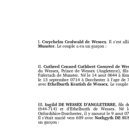
I.
Cwychelm Ceolwald de Wessex
. Il s’est al
Munster
. Le couple a eu un garçon :
II.
Cuthred Cenned Cuthbert Coenred de We
du Wessex, Prince de Wessex (Angleterre), 
Fafertach de Munster. Né le 14 aout 0644 à Ken
le 13 septembre 0714 à Dorchester à l’age de 70
avec
Ethelburth Kentish de Wessex
. Le coupl
III.
Ingild DE WESSEX D’ANGLETERRE
, ﬁls 
(644-714) et d’Ethelburth de Wessex. N
Oxfordshire-Dorchester, il y mourut le 9 aout 0
Il s’était marié vers 689 avec
Nothgyth DE SU
un garçon :