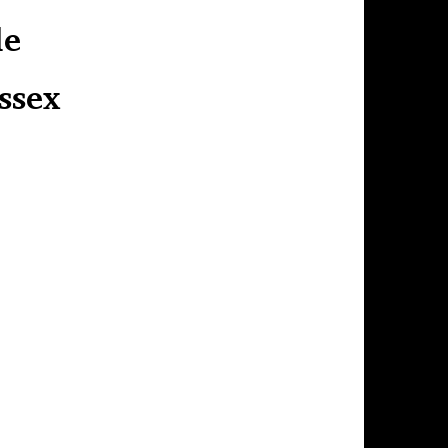
 de
essex