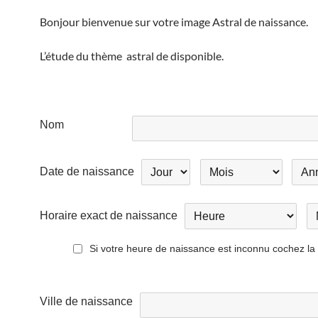
Bonjour bienvenue sur votre image Astral de naissance.
L’étude du thème astral de disponible.
Nom
Jours
Moi
Anne
Date de naissance
de
de
de
naissance
naissance
nais
Heure
Mi
Horaire exact de naissance
de
d
naissance
na
Unknown
Si votre heure de naissance est inconnu cochez la
Birth
Time
Ville de naissance