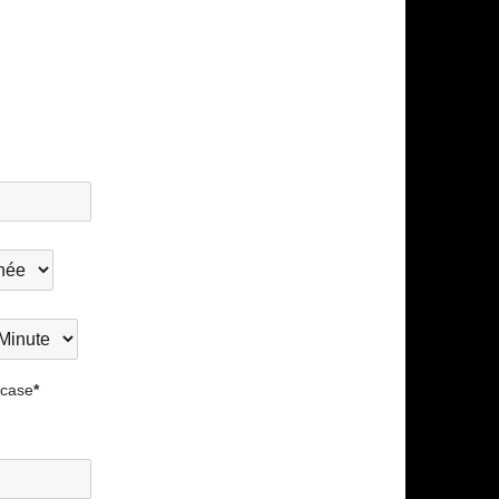
e
sance
nutes
e
issance
 case
*